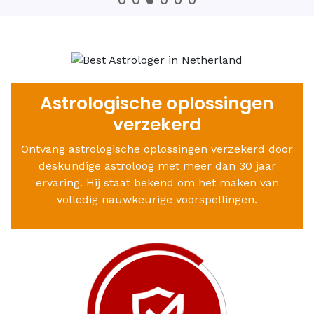
Astrologische oplossingen
verzekerd
Ontvang astrologische oplossingen verzekerd door
deskundige astroloog met meer dan 30 jaar
ervaring. Hij staat bekend om het maken van
volledig nauwkeurige voorspellingen.