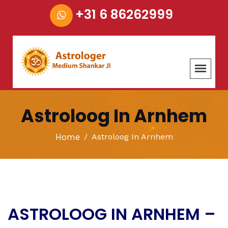
+31 6 86262999
Astroloog In Arnhem
Home
Astroloog In Arnhem
ASTROLOOG IN ARNHEM –