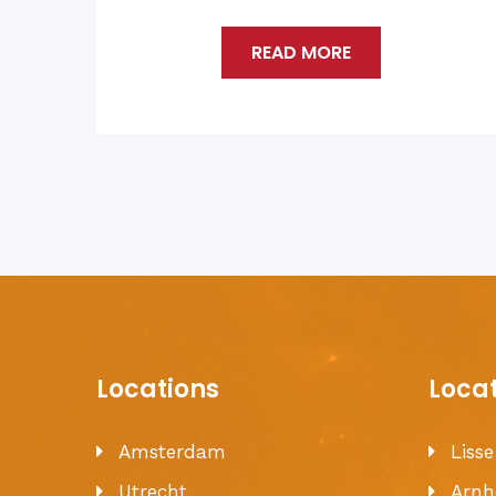
READ MORE
Locations
Loca
Amsterdam
Liss
Utrecht
Arn