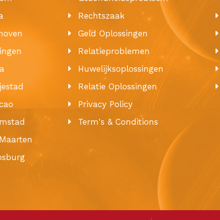
a
Rechtszaak
hoven
Geld Oplossingen
ingen
Relatieproblemen
a
Huwelijksoplossingen
jestad
Relatie Oplossingen
cao
Privacy Policy
emstad
Term's & Conditions
 Maarten
ipsburg