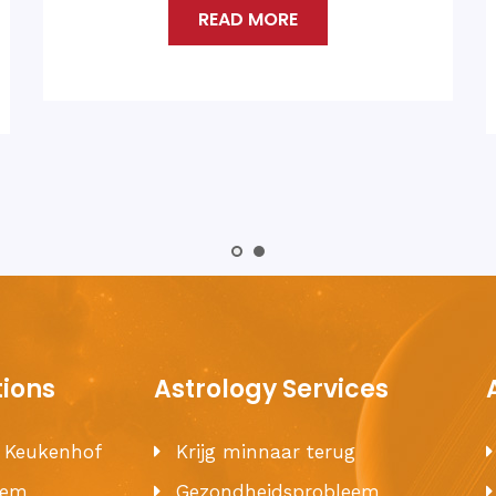
READ MORE
tions
Astrology Services
e Keukenhof
Krijg minnaar terug
hem
Gezondheidsprobleem