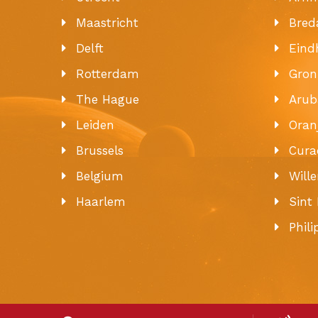
Maastricht
Bred
Delft
Eind
Rotterdam
Gron
The Hague
Arub
Leiden
Oran
Brussels
Cura
Belgium
Will
Haarlem
Sint
Phil