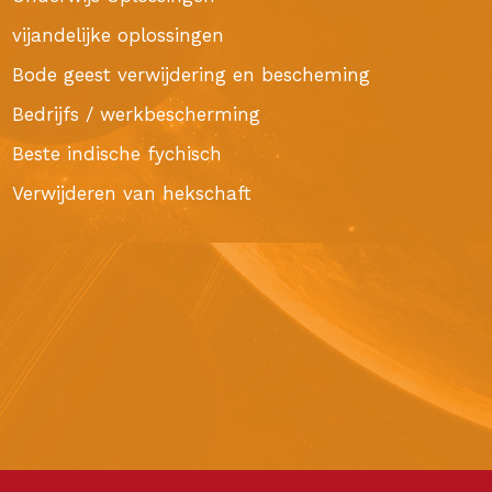
vijandelijke oplossingen
Bode geest verwijdering en bescheming
Bedrijfs / werkbescherming
Beste indische fychisch
Verwijderen van hekschaft