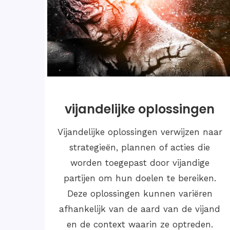
Verwijderen van hekschaft
 je
Het verwijderen van heksachtig gedrag,
ook wel bekend als heksenjacht,
je
verwijst naar het systematisch
doet
vervolgen, beschuldigen en uitsluiten
r te
van personen die als heksen worden
bestempeld. Historisch gezien heeft
heksenvervolging geleid tot.