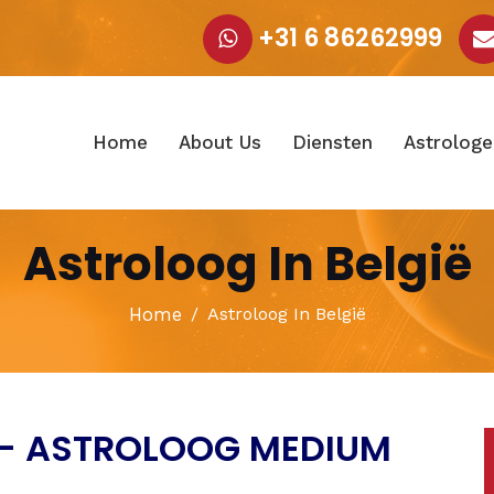
+31 6 86262999
Home
About Us
Diensten
Astrologe
Astroloog In België
Home
Astroloog In België
 – ASTROLOOG MEDIUM