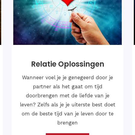
Vijandelijke Oplossingen
Vijandelijke oplossingen verwijzen naar
strategieën, plannen of acties die
worden toegepast door vijandige
partijen om hun doelen te bereiken.
Deze oplossingen kunnen variëren
afhankelijk van de aard van de vijand
en de context waarin ze optreden.