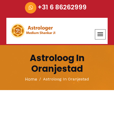
+31 6 86262999
Astroloog In
Oranjestad
Home
Astroloog In Oranjestad