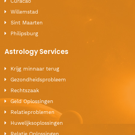
Curacao
Willemstad
Sint Maarten
Philipsburg
Astrology Services
Krijg minnaar terug
Gezondheidsprobleem
Rechtszaak
Geld Oplossingen
Relatieproblemen
Huwelijksoplossingen
Relatie Oplossingen