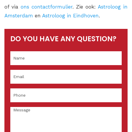
of via
ons contactformulier
. Zie ook:
Astroloog in
Amsterdam
en
Astroloog in Eindhoven
.
DO YOU HAVE ANY QUESTION?