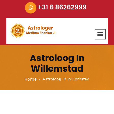
+31 6 86262999
Astroloog In
Willemstad
Home
Astroloog In Willemstad