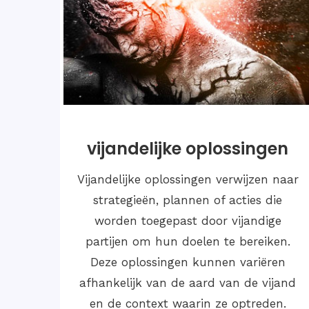
ijderen van hekschaft
Vijande
rwijderen van heksachtig gedrag,
Vijandelijke
k wel bekend als heksenjacht,
strategie
erwijst naar het systematisch
worden t
lgen, beschuldigen en uitsluiten
partijen o
personen die als heksen worden
Deze oplo
empeld. Historisch gezien heeft
afhankelijk
heksenvervolging geleid tot.
en de con