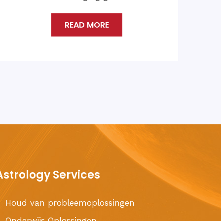
ndaag?
READ MO
D MORE
Astrology Services
Houd van probleemoplossingen
Onderwijs Oplossingen