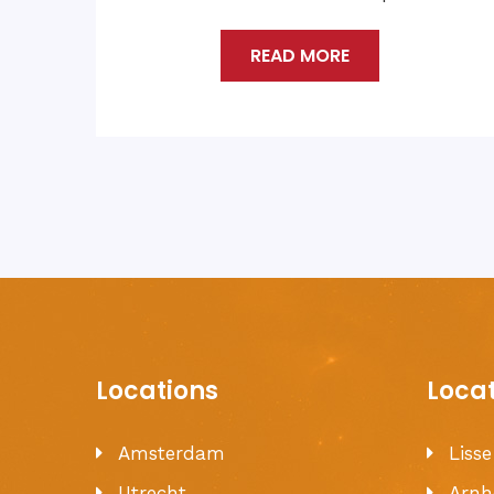
READ MORE
Locations
Loca
Amsterdam
Liss
Utrecht
Arn