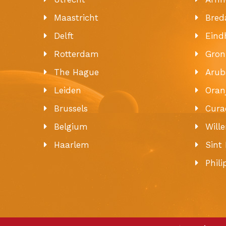
Maastricht
Bred
Delft
Eind
Rotterdam
Gron
The Hague
Arub
Leiden
Oran
Brussels
Cura
Belgium
Will
Haarlem
Sint
Phil