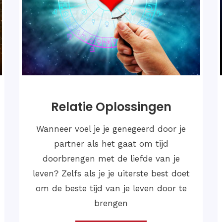
lijke Oplossingen
Hou
probleem
 oplossingen verwijzen naar
Liefde is het en
ën, plannen of acties die
zowel het groot
oegepast door vijandige
diepste liefdes
m hun doelen te bereiken.
Jongeren zijn d
ssingen kunnen variëren
worden beïnvl
 van de aard van de vijand
liefdesverdrie
text waarin ze optreden.