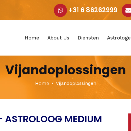
+31 6 86262999
Home
About Us
Diensten
Astrologe
Vijandoplossingen
Home
Vijandoplossingen
– ASTROLOOG MEDIUM