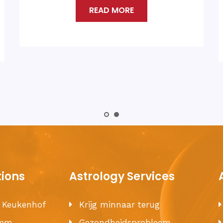
va
READ MORE
REA
tions
Astrology Services
e Keukenhof
Krijg minnaar terug
hem
Gezondheidsprobleem