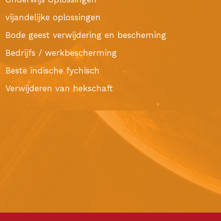
vijandelijke oplossingen
Bode geest verwijdering en bescheming
Bedrijfs / werkbescherming
Beste indische fychisch
Verwijderen van hekschaft