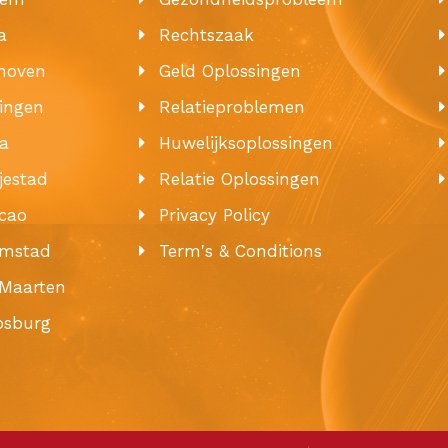
a
Rechtszaak
hoven
Geld Oplossingen
ingen
Relatieproblemen
a
Huwelijksoplossingen
jestad
Relatie Oplossingen
cao
Privacy Policy
emstad
Term's & Conditions
 Maarten
ipsburg