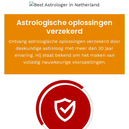
Astrologische oplossingen
verzekerd
Ontvang astrologische oplossingen verzekerd door
deskundige astroloog met meer dan 30 jaar
ervaring. Hij staat bekend om het maken van
volledig nauwkeurige voorspellingen.