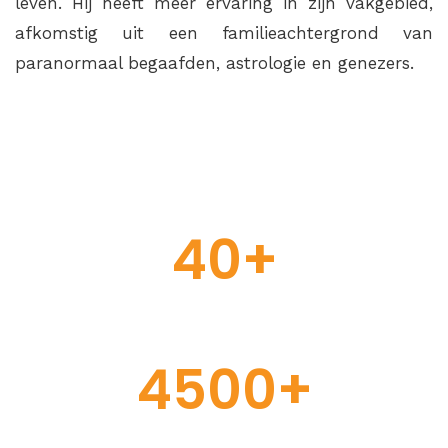
leven. Hij heeft meer ervaring in zijn vakgebied,
afkomstig uit een familieachtergrond van
paranormaal begaafden, astrologie en genezers.
40+
YEARS OF
EXPERIENCE
4500+
HAPPY