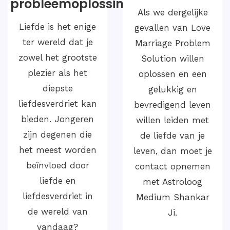
ingen
oplossingen
Als we dergelijke
Vijandelijke
gevallen van Love
oplossingen
Marriage Problem
verwijzen naar
Solution willen
strategieën,
oplossen en een
plannen of acties
gelukkig en
die worden
bevredigend leven
toegepast door
willen leiden met
vijandige partijen
de liefde van je
om hun doelen te
leven, dan moet je
bereiken. Deze
contact opnemen
oplossingen
met Astroloog
kunnen variëren
Medium Shankar
afhankelijk van de
Ji.
aard van de