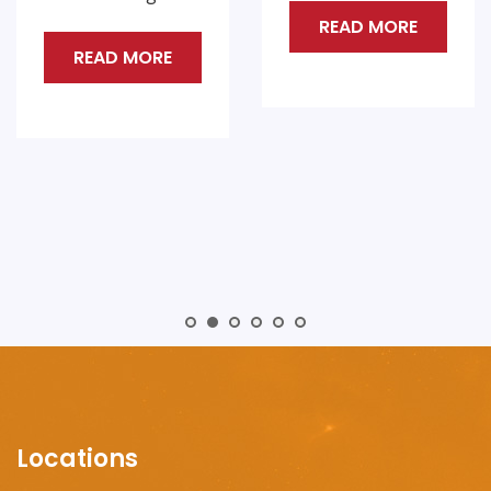
READ MORE
vijand en de
context waarin ze
optreden.
READ MORE
Locations