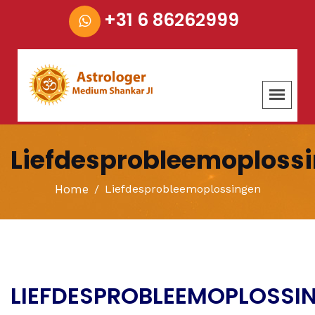
+31 6 86262999
Liefdesprobleemoploss
Home
Liefdesprobleemoplossingen
LIEFDESPROBLEEMOPLOSSI